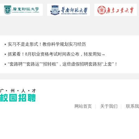
需求，促进顾客、员工、投资人
广、广深高速公路，注册资金为
户提供饮料解决方案。
福址，坚持在任何情况下都重视
565万美金，是集养殖、加工、营
环保及关爱生命”的经营理念，坚
销于一体的大型台资企业，厂区
持“用优秀的人，做正确的事，凡
环境优美，占地面积5万平方米，
事做到最好”的准则，诚邀业界精
现有员工800余人。公司设有烤鳗
英、有识、有志之士加入，共奔
厂和水产厂，罗非鱼年产量达
美好前程，“成就美丽人生”。
16000吨以上，鳗鱼年产量达2500
实习不是走形式！教你科学规划实习经历
凡符合我司要求被聘用的人
吨以上；产品质量已通过HACCP
员，我司将提供有竞争力的薪酬
抓紧看！8月职业资格考试时间表公布，转发周知→
卫生标准及美国FDA认证；远销
待遇、系统全面的培训、广阔的
日本以及欧美等国家及地区。
“套路聘”“套路运”“招转租”，这些虚假招聘套路别“上套”！
发展空间及完善的员工福利（部
份福利如下）： 1、依法为员工缴
纳社保（5险）及住房公积金；
2、免费为员工提供住宿，每月每
人设有水电煤气额度，不超额度
不需支付水电煤气费用；设有餐
厅，与餐饮公司合作免费提供午
网站首页
|
关于我们
|
联系我
餐晚餐，另有早餐补贴； 3、根据
员工绩效及服务年资，给予员工
年度旅游、家庭日（由公司邀请
员工异地家人与公司一道参与公
司组织的旅游）、台湾行等福