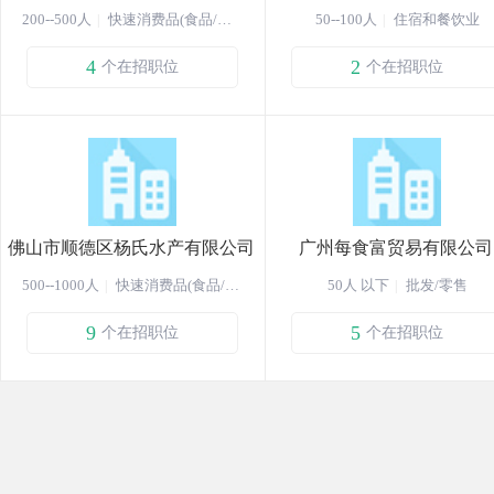
200--500人
快速消费品(食品/饮料/化妆品/日化)
50--100人
住宿和餐饮业
|
|
4
2
个在招职位
个在招职位
广州瑞商丰银生物科技有限
物业管理公司
公司成立于2002年，地处广州经
济技术开发区，是安婕妤美容事
业集团下属全资子公司，公司主
从事在中高端专业线市场享有极
佛山市顺德区杨氏水产有限公司
广州每食富贸易有限公司
高美誉的[安婕妤-Amitabha]、[安
500--1000人
快速消费品(食品/饮料/化妆品/日化)
50人 以下
批发/零售
|
|
吉希可儿-Angelsecret]、[菲莎妮
丝-Fascination-Infinity]、[瑞特莲
9
5
个在招职位
个在招职位
恩-LOTUSLAND]四大化妆品牌产
品的持续研发、生产、销售、服
务等。 广州瑞商丰银生物科
技有限公司本着“诚信、毅力、创
杨氏水产有限公司首创于1973
我公司是世界500强食品企业雀巢
新、共享”的经营原则，秉承 “不
年，至今已有30年历史，公司下
的A级经销商，以经营雀巢产品及
断提升产品和服务品质，满足顾
辖6个分公司；顺德杨氏地处珠江
饮料设备为龙头、以茶包、原料
客全方位要求，创造所有人事业
三角洲中心位置，面临京珠、京
为辅助，代理3M净水设备，为客